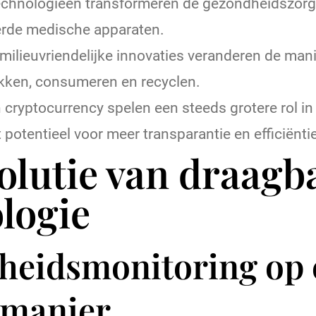
echnologieën transformeren de gezondheidszorg,
erde medische apparaten.
ilieuvriendelijke innovaties veranderen de man
kken, consumeren en recyclen.
 cryptocurrency spelen een steeds grotere rol i
 potentieel voor meer transparantie en efficiëntie
olutie van draagb
logie
heidsmonitoring op 
 manier