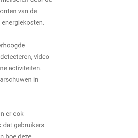
oonten van de
e energiekosten.
verhoogde
detecteren, video-
 activiteiten.
aarschuwen in
jn er ook
k dat gebruikers
en hoe deze