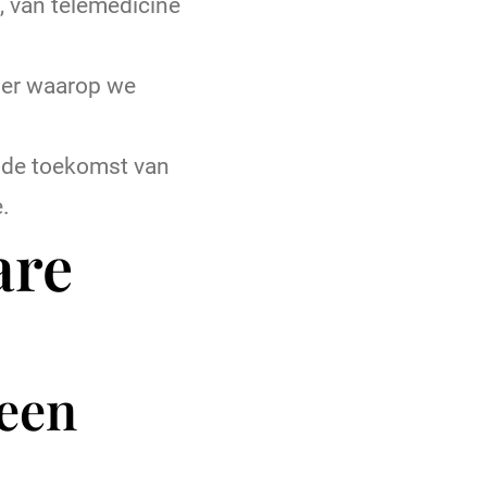
 van telemedicine
ier waarop we
n de toekomst van
.
are
een