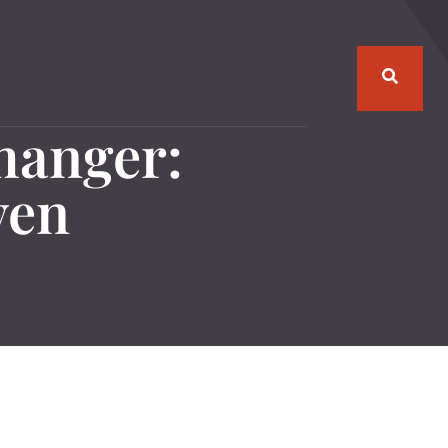
hanger:
ven