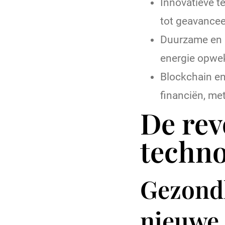
Innovatieve t
tot geavance
Duurzame en m
energie opwe
Blockchain en
financiën, met
De rev
techno
Gezond
nieuwe