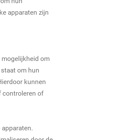
g om hun
ke apparaten zijn
e mogelijkheid om
n staat om hun
 Hierdoor kunnen
 controleren of
 apparaten.
imaliseren door de