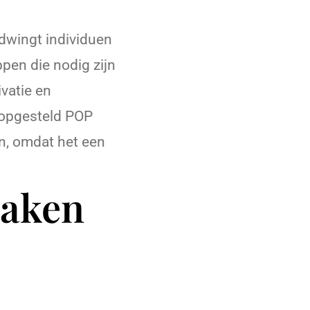
dwingt individuen
pen die nodig zijn
ivatie en
 opgesteld POP
n, omdat het een
maken