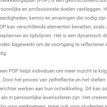
ntwikkelingsplan (POP) is een gestructureerd d
rsoonlijke en professionele doelen vastleggen. H
vaardigheden, kennis en ervaringen die nodig zij
OP kan verschillende elementen bevatten, zoals z
tieplannen en tijdslijnen. Het is een dynamisch 
rden bijgewerkt om de voortgang te reflecteren
dig.
een POP helpt individuen om meer inzicht te krij
Door het proces van zelfreflectie en het stellen
ichter werken aan hun ontwikkeling. Dit kan z
 als in persoonlijke levenssferen zijn. Het creër
uttig voor werknemers, maar ook voor studenten e