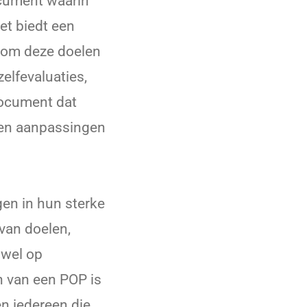
ocument waarin
et biedt een
n om deze doelen
elfevaluaties,
document dat
 en aanpassingen
gen in hun sterke
 van doelen,
owel op
en van een POP is
n iedereen die