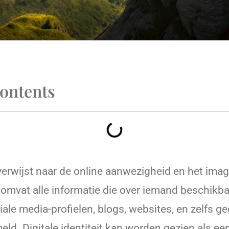
Contents
t verwijst naar de online aanwezigheid en het ima
t omvat alle informatie die over iemand beschikba
ciale media-profielen, blogs, websites, en zelfs g
eld. Digitale identiteit kan worden gezien als ee