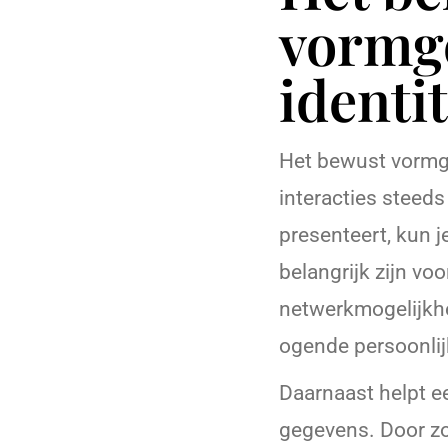
vormge
identit
Het bewust vormgev
interacties steeds
presenteert, kun j
belangrijk zijn vo
netwerkmogelijkhe
ogende persoonlij
Daarnaast helpt e
gegevens. Door zor