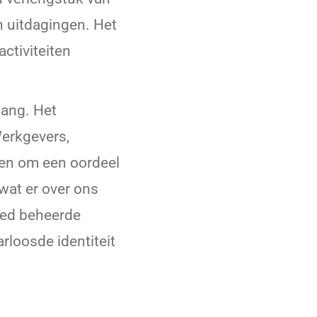
n uitdagingen. Het
activiteiten
elang. Het
erkgevers,
ken om een oordeel
 wat er over ons
oed beheerde
arloosde identiteit