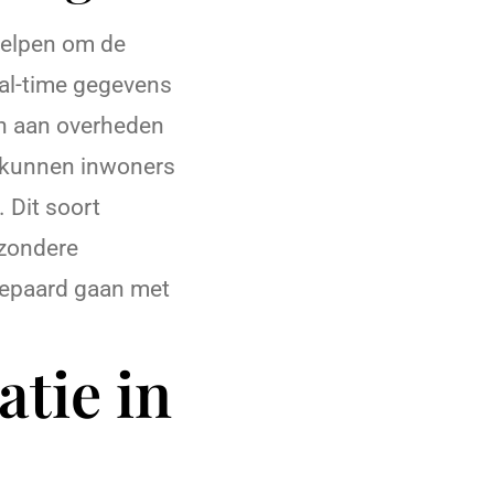
 helpen om de
eal-time gegevens
en aan overheden
n kunnen inwoners
 Dit soort
ezondere
gepaard gaan met
atie in