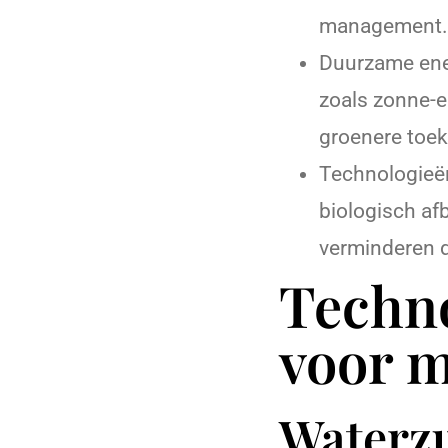
management.
Duurzame ener
zoals zonne-e
groenere toe
Technologieën
biologisch af
verminderen d
Techno
voor 
Waterzu