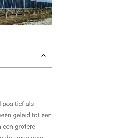
positief als
eën geleid tot een
n een grotere
n de vraag naar