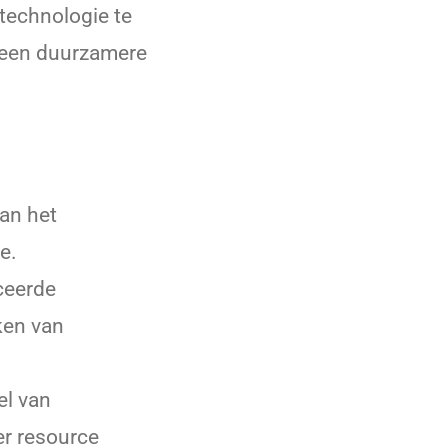
technologie te
 een duurzamere
an het
e.
ceerde
ken van
el van
r resource