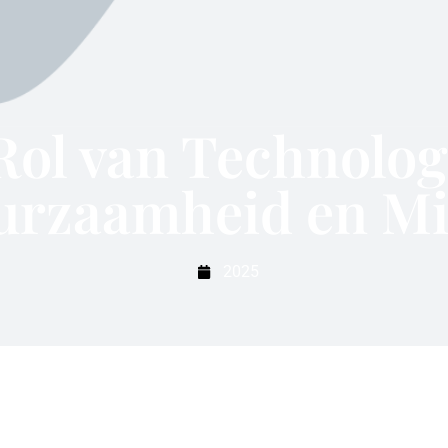
Rol van Technolog
rzaamheid en Mi
2025